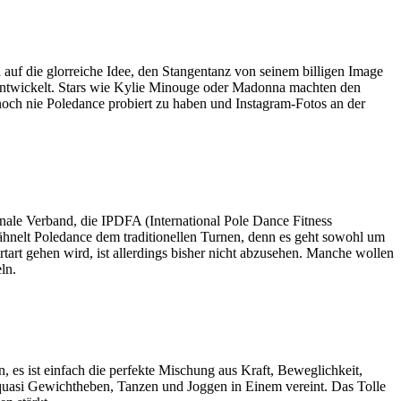
uf die glorreiche Idee, den Stangentanz von seinem billigen Image
art entwickelt. Stars wie Kylie Minouge oder Madonna machten den
noch nie Poledance probiert zu haben und Instagram-Fotos an der
ionale Verband, die IPDFA (International Pole Dance Fitness
 ähnelt Poledance dem traditionellen Turnen, denn es geht sowohl um
tart gehen wird, ist allerdings bisher nicht abzusehen. Manche wollen
ln.
, es ist einfach die perfekte Mischung aus Kraft, Beweglichkeit,
 quasi Gewichtheben, Tanzen und Joggen in Einem vereint. Das Tolle