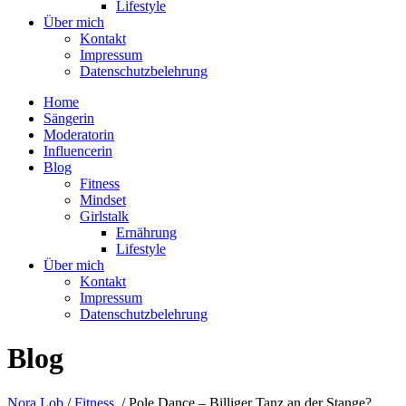
Lifestyle
Über mich
Kontakt
Impressum
Datenschutzbelehrung
Home
Sängerin
Moderatorin
Influencerin
Blog
Fitness
Mindset
Girlstalk
Ernährung
Lifestyle
Über mich
Kontakt
Impressum
Datenschutzbelehrung
Blog
Nora Lob
/
Fitness
/
Pole Dance – Billiger Tanz an der Stange?