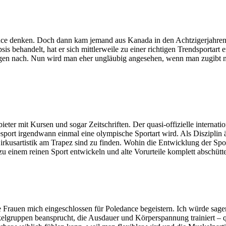
ce denken. Doch dann kam jemand aus Kanada in den Achtzigerjahren a
psis behandelt, hat er sich mittlerweile zu einer richtigen Trendsport
 zogen nach. Nun wird man eher ungläubig angesehen, wenn man zugibt 
eter mit Kursen und sogar Zeitschriften. Der quasi-offizielle internat
esport irgendwann einmal eine olympische Sportart wird. Als Disziplin
irkusartistik am Trapez sind zu finden. Wohin die Entwicklung der Spor
u einem reinen Sport entwickeln und alte Vorurteile komplett abschütte
le Frauen mich eingeschlossen für Poledance begeistern. Ich würde sagen
skelgruppen beansprucht, die Ausdauer und Körperspannung trainiert –