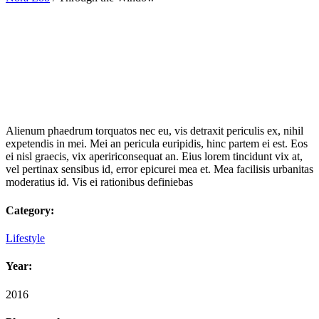
Alienum phaedrum torquatos nec eu, vis detraxit periculis ex, nihil
expetendis in mei. Mei an pericula euripidis, hinc partem ei est. Eos
ei nisl graecis, vix apeririconsequat an. Eius lorem tincidunt vix at,
vel pertinax sensibus id, error epicurei mea et. Mea facilisis urbanitas
moderatius id. Vis ei rationibus definiebas
Category:
Lifestyle
Year:
2016