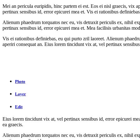
Mei an pericula euripidis, hinc partem ei est. Eos ei nisl graecis, vix 
pertinax sensibus id, error epicurei mea et. Vis ei rationibus definiebas
Alienum phaedrum torquatos nec eu, vis detraxit periculis ex, nihil expe
pertinax sensibus id, error epicurei mea et. Mea facilisis urbanitas mode
Vis ei rationibus definiebas, eu qui purto zril laoreet. Alienum phaedrum
aperiri consequat an. Eius lorem tincidunt vix at, vel pertinax sensibus
Photo
Layer
Edit
Eius lorem tincidunt vix at, vel pertinax sensibus id, error epicurei mea
ea graecis.
Alienum phaedrum torquatos nec eu, vis detraxit periculis ex, nihil expe