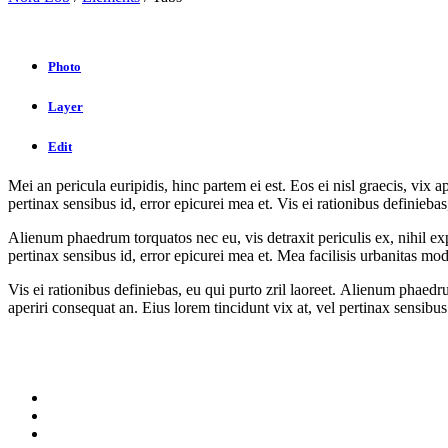
Photo
Layer
Edit
Mei an pericula euripidis, hinc partem ei est. Eos ei nisl graecis, vix 
pertinax sensibus id, error epicurei mea et. Vis ei rationibus definiebas
Alienum phaedrum torquatos nec eu, vis detraxit periculis ex, nihil expe
pertinax sensibus id, error epicurei mea et. Mea facilisis urbanitas mode
Vis ei rationibus definiebas, eu qui purto zril laoreet. Alienum phaedrum
aperiri consequat an. Eius lorem tincidunt vix at, vel pertinax sensibus