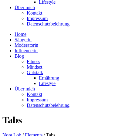
Lifestyle
Über mich
Kontakt
Impressum
Datenschutzbelehrung
Home
Sängerin
Moderatorin
Influencerin
Blog
Fitness
Mindset
Girlstalk
Ernährung
Lifestyle
Über mich
Kontakt
Impressum
Datenschutzbelehrung
Tabs
Nora Lob
/
Elements
/
Tabs