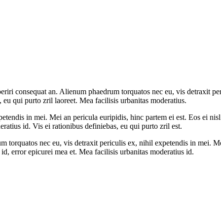
aperiri consequat an. Alienum phaedrum torquatos nec eu, vis detraxit peri
, eu qui purto zril laoreet. Mea facilisis urbanitas moderatius.
tendis in mei. Mei an pericula euripidis, hinc partem ei est. Eos ei nisl 
ratius id. Vis ei rationibus definiebas, eu qui purto zril est.
 torquatos nec eu, vis detraxit periculis ex, nihil expetendis in mei. Mei
 id, error epicurei mea et. Mea facilisis urbanitas moderatius id.